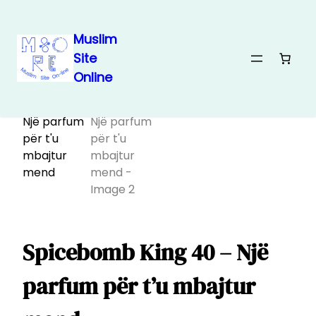
Muslim
Site
Skip
Home
/ Spicebomb King 40 – Një parfum për t’u mbajtur mend
Online
to
Sale!
content
Spicebomb King 40 – Një
parfum për t’u mbajtur