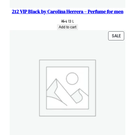
212 VIP Black by Carolina Herrera – Perfume for men
Original
Current
15
L
13
L
price
price
Add to cart
was:
is:
PRODU
SALE
15 L.
13 L.
ON
SALE