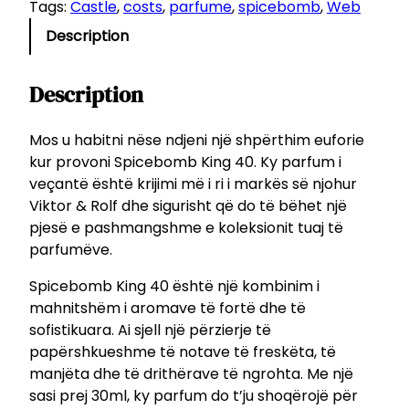
i
Tags:
Castle
, 
costs
, 
parfume
, 
spicebomb
, 
Web
s
1
c
Description
:
2
e
b
1
o
Description
4
L
m
.
b
Mos u habitni nëse ndjeni një shpërthim euforie
L
K
kur provoni Spicebomb King 40. Ky parfum i
.
i
veçantë është krijimi më i ri i markës së njohur
n
Viktor & Rolf dhe sigurisht që do të bëhet një
g
pjesë e pashmangshme e koleksionit tuaj të
4
parfumëve.
0
Spicebomb King 40 është një kombinim i
–
mahnitshëm i aromave të fortë dhe të
N
sofistikuara. Ai sjell një përzierje të
j
papërshkueshme të notave të freskëta, të
ë
manjëta dhe të drithërave të ngrohta. Me një
p
sasi prej 30ml, ky parfum do t’ju shoqërojë për
a