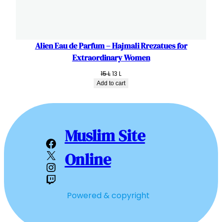
Alien Eau de Parfum – Hajmali Rrezatues for
Extraordinary Women
Original
Current
15
L
13
L
price
price
Add to cart
was:
is:
15 L.
13 L.
Muslim Site
Facebook
X
Online
Instagram
Twitch
Powered & copyright