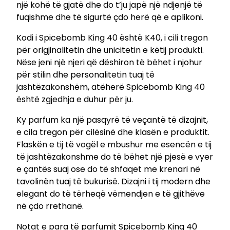
një kohë të gjatë dhe do t’ju japë një ndjenjë të
r
fuqishme dhe të sigurtë çdo herë që e aplikoni.
f
u
Kodi i Spicebomb King 40 është K40, i cili tregon
m
për origjinalitetin dhe unicitetin e këtij produkti.
p
Nëse jeni një njeri që dëshiron të bëhet i njohur
ë
për stilin dhe personalitetin tuaj të
r
jashtëzakonshëm, atëherë Spicebomb King 40
t
është zgjedhja e duhur për ju.
'
u
Ky parfum ka një pasqyrë të veçantë të dizajnit,
m
e cila tregon për cilësinë dhe klasën e produktit.
b
Flaskën e tij të vogël e mbushur me esencën e tij
a
të jashtëzakonshme do të bëhet një pjesë e vyer
j
e çantës suaj ose do të shfaqet me krenari në
t
tavolinën tuaj të bukurisë. Dizajni i tij modern dhe
u
elegant do të tërheqë vëmendjen e të gjithëve
r
në çdo rrethanë.
m
Notat e para të parfumit Spicebomb King 40
e