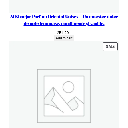
Al Khanjar Parfum Oriental Unisex – Un amestec dulce
de note lemnoase, condimente și vanilie.
Original
Current
25
L
20
L
price
price
Add to cart
was:
is:
PRODU
SALE
25 L.
20 L.
ON
SALE