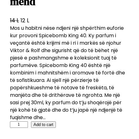
mend
O
C
14
L
12
L
Mos u habitni nëse ndjeni një shpërthim euforie
r
u
kur provoni Spicebomb King 40. Ky parfum i
i
r
veçantë është krijimi më i ri i markës së njohur
g
r
Viktor & Rolf dhe sigurisht që do të bëhet një
i
e
pjesë e pashmangshme e koleksionit tuaj të
n
n
parfumëve. Spicebomb King 40 është një
a
t
kombinim i mahnitshëm i aromave të fortë dhe
l
p
të sofistikuara. Ai sjell një përzierje të
p
r
papërshkueshme të notave të freskëta, të
manjëta dhe të drithërave të ngrohta. Me një
r
i
sasi prej 30ml, ky parfum do t’ju shoqërojë për
i
c
një kohë të gjatë dhe do t’ju japë një ndjenjë të
c
e
fuqishme dhe…
e
i
S
Add to cart
w
s
p
a
: