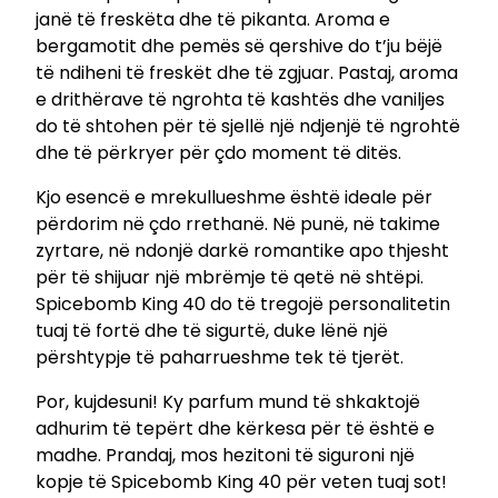
janë të freskëta dhe të pikanta. Aroma e
n
bergamotit dhe pemës së qershive do t’ju bëjë
d
të ndiheni të freskët dhe të zgjuar. Pastaj, aroma
q
e drithërave të ngrohta të kashtës dhe vaniljes
u
do të shtohen për të sjellë një ndjenjë të ngrohtë
a
dhe të përkryer për çdo moment të ditës.
n
t
Kjo esencë e mrekullueshme është ideale për
i
përdorim në çdo rrethanë. Në punë, në takime
t
zyrtare, në ndonjë darkë romantike apo thjesht
y
për të shijuar një mbrëmje të qetë në shtëpi.
Spicebomb King 40 do të tregojë personalitetin
tuaj të fortë dhe të sigurtë, duke lënë një
përshtypje të paharrueshme tek të tjerët.
Por, kujdesuni! Ky parfum mund të shkaktojë
adhurim të tepërt dhe kërkesa për të është e
madhe. Prandaj, mos hezitoni të siguroni një
kopje të Spicebomb King 40 për veten tuaj sot!