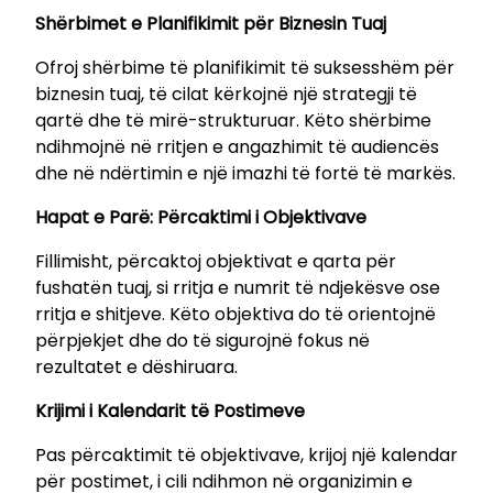
S
Shërbimet e Planifikimit për Biznesin Tuaj
u
Ofroj shërbime të planifikimit të suksesshëm për
k
biznesin tuaj, të cilat kërkojnë një strategji të
s
qartë dhe të mirë-strukturuar. Këto shërbime
e
ndihmojnë në rritjen e angazhimit të audiencës
s
dhe në ndërtimin e një imazhi të fortë të markës.
i
p
Hapat e Parë: Përcaktimi i Objektivave
ë
r
Fillimisht, përcaktoj objektivat e qarta për
B
fushatën tuaj, si rritja e numrit të ndjekësve ose
i
rritja e shitjeve. Këto objektiva do të orientojnë
z
përpjekjet dhe do të sigurojnë fokus në
n
rezultatet e dëshiruara.
e
Krijimi i Kalendarit të Postimeve
s
i
Pas përcaktimit të objektivave, krijoj një kalendar
n
për postimet, i cili ndihmon në organizimin e