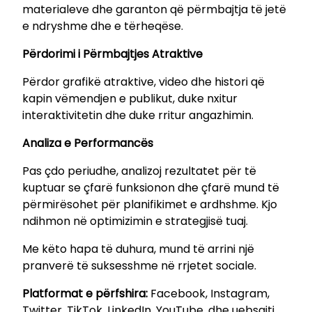
t
materialeve dhe garanton që përmbajtja të jetë
u
e ndryshme dhe e tërheqëse.
a
j
Përdorimi i Përmbajtjes Atraktive
q
Përdor grafikë atraktive, video dhe histori që
u
kapin vëmendjen e publikut, duke nxitur
a
interaktivitetin dhe duke rritur angazhimin.
n
t
Analiza e Performancës
i
t
Pas çdo periudhe, analizoj rezultatet për të
y
kuptuar se çfarë funksionon dhe çfarë mund të
përmirësohet për planifikimet e ardhshme. Kjo
ndihmon në optimizimin e strategjisë tuaj.
Me këto hapa të duhura, mund të arrini një
pranverë të suksesshme në rrjetet sociale.
Platformat e përfshira:
Facebook, Instagram,
Twitter, TikTok, LinkedIn, YouTube, dhe uebsajti