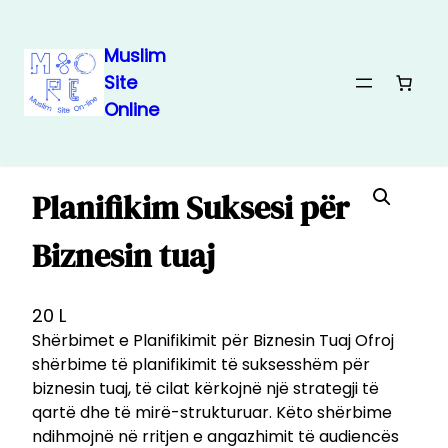
Muslim
Site
Skip
Home
/
Produkt
/
Teknologji
/ Planifikim Suksesi për Biznesin
Online
tuaj
to
content
Planifikim Suksesi për
Biznesin tuaj
20
L
Shërbimet e Planifikimit për Biznesin Tuaj Ofroj
shërbime të planifikimit të suksesshëm për
biznesin tuaj, të cilat kërkojnë një strategji të
qartë dhe të mirë-strukturuar. Këto shërbime
ndihmojnë në rritjen e angazhimit të audiencës