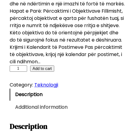
dhe në ndërtimin e një imazhi të fortë të markës.
Hapat e Parë: Përcaktimi i Objektivave Fillimisht,
përcaktoj objektivat e qarta për fushatën tuaj, si
rritja e numrit të ndjekësve ose rritja e shitjeve.
Këto objektiva do të orientojnë përpjekjet dhe
do të sigurojnë fokus në rezultatet e dëshiruara.
Krijimi i Kalendarit të Postimeve Pas përcaktimit
të objektivave, krijoj një kalendar për postimet, i
cili ndihmon…
P
Add to cart
l
a
Category:
Teknologji
n
Description
i
f
Additional information
i
k
Description
i
m