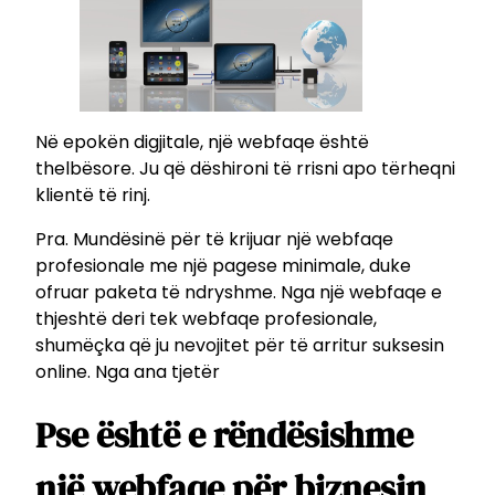
Në epokën digjitale, një webfaqe është
thelbësore. Ju që dëshironi të rrisni apo tërheqni
klientë të rinj.
Pra. Mundësinë për të krijuar një webfaqe
profesionale me një pagese minimale, duke
ofruar paketa të ndryshme. Nga një webfaqe e
thjeshtë deri tek webfaqe profesionale,
shumëçka që ju nevojitet për të arritur suksesin
online. Nga ana tjetër
Pse është e rëndësishme
një webfaqe për biznesin