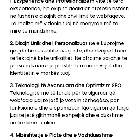
1. Eksperiencë dhe Profesionalizëm
Vite të tëra
eksperiencë, një ekip të dedikuar profesionistësh
në fushën e dizajnit dhe zhvillimit të webfaqeve.
Të realizojmë vizionin tuaj në mënyrën më të
mirë të mundshme.
2. Dizajn Unik dhe i Personalizuar
Ne e kuptojmë
që çdo biznes është i veçantë, dhe dizajnet tona
reflektojnë këtë unikalitet. Ne ofrojmë zgjidhje të
personalizuara që përshtaten me nevojat dhe
identitetin e markës tuaj.
3. Teknologji të Avancuara dhe Optimizim SEO
.
Teknologjitë më të fundit për të siguruar që
webfaqja juaj të jetë jo vetëm tërheqëse, por
funksionale dhe e optimizuar. Kjo siguron që faqja
juaj të jetë gjithmonë e shpejtë dhe e dukshme
në kërkimet online.
4. Mbështetje e Plotë dhe e Vazhdueshme
.