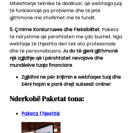
Mbështetje teknike të dedikuar, që webfaqja juaj
të funksionojë pa probleme dhe të jetë
gjithmonë me zhvillimet më të fundit.
5. Çmime Konkurruese dhe Fleksibilitet
. Paketa
të ndryshme që përshtaten me çdo buxhet. Nga
webfaqe të thjeshta deri tek ato profesionale
dhe të personalizuara.
Ju do të gjeni gjithmonë
një zgjidhje që i përshtatet nevojave dhe
mundësive tuaja financiare
.
Zgjidhni ne për krijimin e webfaqes tuaj dhe
bëni hapin e parë drejt suksesit online!
Nderkohë Paketat tona:
Paketa Thjeshtë: