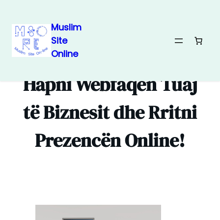
Muslim
Site
Skip
Online
to
content
Hapni Webfaqen Tuaj
të Biznesit dhe Rritni
Prezencën Online!