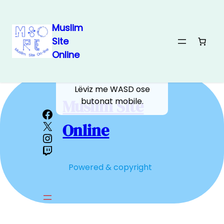
Arafat
Muslim
Site
Shko te Muzdelifa
Online
Mirë se erdhe në Arafat!
Lëviz me WASD ose
butonat mobile.
Muslim Site
Online
Powered & copyright